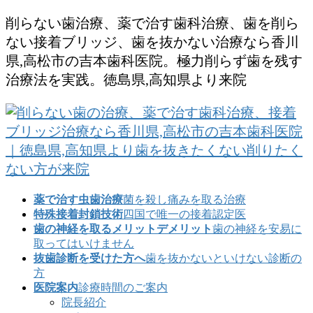
コ
ナ
削らない歯治療、薬で治す歯科治療、歯を削ら
ン
ビ
ない接着ブリッジ、歯を抜かない治療なら香川
テ
ゲ
県,高松市の吉本歯科医院。極力削らず歯を残す
ン
ー
治療法を実践。徳島県,高知県より来院
ツ
シ
に
ョ
移
ン
動
に
移
動
薬で治す虫歯治療
菌を殺し痛みを取る治療
特殊接着封鎖技術
四国で唯一の接着認定医
歯の神経を取るメリットデメリット
歯の神経を安易に
取ってはいけません
抜歯診断を受けた方へ
歯を抜かないといけない診断の
方
医院案内
診療時間のご案内
院長紹介