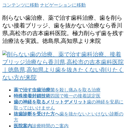
コンテンツに移動
ナビゲーションに移動
削らない歯治療、薬で治す歯科治療、歯を削ら
ない接着ブリッジ、歯を抜かない治療なら香川
県,高松市の吉本歯科医院。極力削らず歯を残す
治療法を実践。徳島県,高知県より来院
薬で治す虫歯治療
菌を殺し痛みを取る治療
特殊接着封鎖技術
四国で唯一の接着認定医
歯の神経を取るメリットデメリット
歯の神経を安易に
取ってはいけません
抜歯診断を受けた方へ
歯を抜かないといけない診断の
方
医院案内
診療時間のご案内