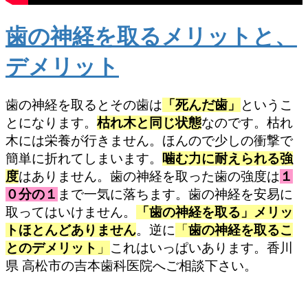
歯の神経を取るメリットと、
デメリット
歯の神経を取るとその歯は
「死んだ歯」
というこ
とになります。
枯れ木と同じ状態
なのです。枯れ
木には栄養が行きません。ほんので少しの衝撃で
簡単に折れてしまいます。
噛む力に耐えられる強
度
はありません。歯の神経を取った歯の強度は
１
０分の１
まで一気に落ちます。歯の神経を安易に
取ってはいけません。
「歯の神経を取る」メリッ
トほとんどありません
。逆に
「
歯の神経を取るこ
とのデメリット
」
これはいっぱいあります。香川
県 高松市の吉本歯科医院へご相談下さい。
歯を削らず薬で治す治療で患者様が得