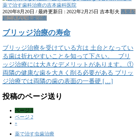
2020年8月20日
/ 最終更新日 :
2022年2月25日
吉本彰夫
再発を
起こさない虫歯治療
ブリッジ治療の寿命
ブリッジ治療を受けている方は 土台となってい
る歯は折れやすいことを知って下さい。 ブリ
ッジ治療には大きなデメリットがあります。 ①
両隣の健康な歯を大きく削る必要がある ブリッ
ジ治療では両隣の歯の表面の一番硬 […]
投稿のページ送り
ページ
1
ページ
2
»
薬で治す虫歯治療