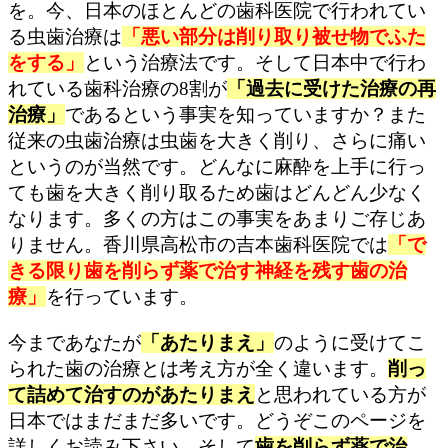
を。今、日本のほとんどの歯科医院で行われてい
る虫歯治療は
「悪い部分は削り取り被せ物でふた
をする」
という治療法です。そして日本中で行わ
れている歯科治療の8割が
「過去に受けた治療の再
治療」
であるという事実を知っていますか？また
従来の虫歯治療は虫歯を大きく削り、さらに痛い
というのが当然です。どんなに麻酔を上手に行っ
ても歯を大きく削り取るため歯はどんどん少なく
なります。多くの方はこの事実をあまりご存じあ
りません。香川県高松市の吉本歯科医院では
「で
きる限り歯を削らず薬で治す神経を残す歯の治
療」
を行っています。
今まであなたが
「あたりまえ」
のように受けてこ
られた歯の治療とは考え方が全く違います。
削っ
て詰めて治すのがあたりまえ
と思われている方が
日本ではまだまだ多いです。どうぞこのページを
詳しくお読み下さい。そして
歯を削らず薬で治