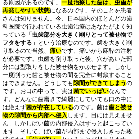
る原因があるのです。
一度治療した歯は、虫歯が
再発しやすい状態
になるのです。そのことを患者
さんは知りません。今、日本国内のほとんどの歯
科医院で行われている虫歯治療はあなたがよく知
っている
「虫歯部分を大きく削りとって被せ物で
フタをする」
という治療なのです。歯を大きく削
り取るので当然、
痛い
です。痛いから麻酔の注射
が必要です。虫歯を削り取った後、穴があいた部
分には型取りをした被せ物をかぶせます。しかし
一度削った歯と被せ物の間を完全に封鎖すること
はできません。どうしても
隙間ができてしまう
の
です。お口の中って、実は
菌でいっぱい
なんで
す。どんなに歯磨きで綺麗にしていても口の中に
は絶えず
菌が存在している
のです。菌は
歯と被せ
物の隙間から内部へ侵入
します。目には見えませ
ん。しかしばい菌の内部侵入はずっと起こってい
ます。そして、ばい菌が内部まで侵入しきった段