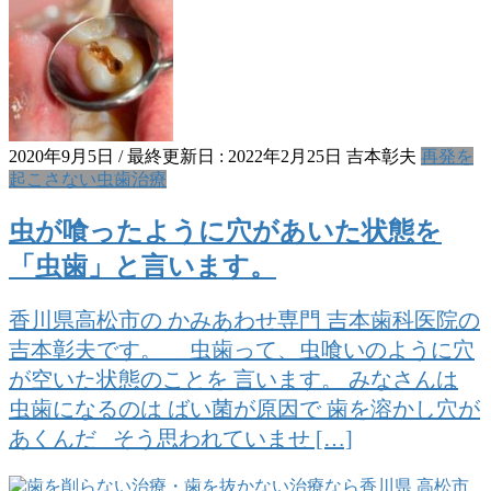
2020年9月5日
/ 最終更新日 :
2022年2月25日
吉本彰夫
再発を
起こさない虫歯治療
虫が喰ったように穴があいた状態を
「虫歯」と言います。
香川県高松市の かみあわせ専門 吉本歯科医院の
吉本彰夫です。 虫歯って、虫喰いのように穴
が空いた状態のことを 言います。 みなさんは
虫歯になるのは ばい菌が原因で 歯を溶かし穴が
あくんだ そう思われていませ […]