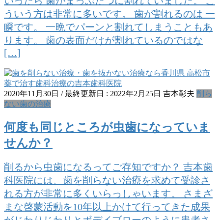
いったら 歯がまっぷたつに割れていました。 こ
ういう方は非常に多いです。 歯が割れるのは 一
瞬です。 一晩でパーンと割れてしまうこともあ
ります。 歯の表面だけが割れているのではな
[…]
2020年11月30日
/ 最終更新日 :
2022年2月25日
吉本彰夫
削ら
ない歯の治療
何度も同じところが虫歯になっていま
せんか？
削るから虫歯になるってご存知ですか？ 吉本歯
科医院には、歯を削らない治療を求めて受診さ
れる方が非常に多くいらっしゃいます。 さまざ
まな啓蒙活動を10年以上かけて行ってきた成果