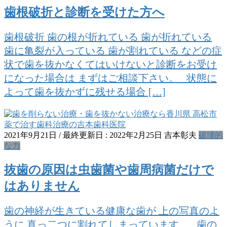
歯根破折と診断を受けた方へ
歯根破折 歯の根が折れている 歯が折れている
歯に亀裂が入っている 歯が割れている などの症
状で歯を抜かなくてはいけないと診断をお受け
になった場合は まずはご相談下さい。 状態に
よって歯を抜かずに残せる場合 […]
2021年9月21日
/ 最終更新日 :
2022年2月25日
吉本彰夫
破壊的
な力
抜歯の原因は虫歯菌や歯周病菌だけで
はありません
歯の神経が生きている健康な歯が 上の写真のよ
うに 真っ二つに割れてしまっています。 歯の