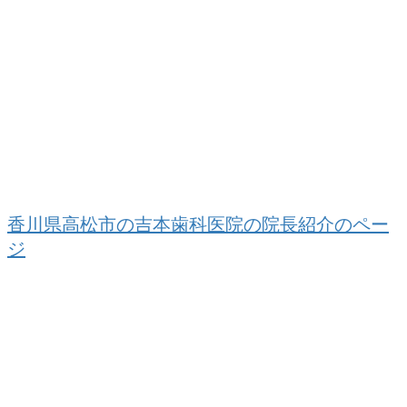
院長紹介
咬み合わせ専門医、四国で唯一の接着歯学会認
定医
香川県高松市の吉本歯科医院の院長紹介のペー
ジ
ご予約・お問い合わせ
吉本歯科医院では無料メール相談を行っており
ます。どうぞお気軽にご連絡下さい。