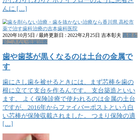
がじわりじわりとボデイブローのように患者さ
んに […]
2020年10月5日
/ 最終更新日 :
2022年2月25日
吉本彰夫
再発を
起こさない虫歯治療
歯や歯茎が黒くなるのは土台の金属で
す
歯にさし歯を被せるときには、まず芯棒を歯の
根に立てて支台を作るんです。 支台築造といい
ます。 よく保険診療で使われるのは金属の土台
ですが、2016年からファイバーポストという白
い芯棒が保険収載されました。 つまり保険の適
[…]