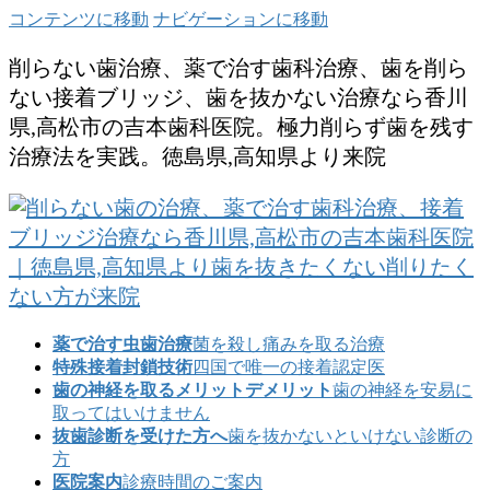
コンテンツに移動
ナビゲーションに移動
削らない歯治療、薬で治す歯科治療、歯を削ら
ない接着ブリッジ、歯を抜かない治療なら香川
県,高松市の吉本歯科医院。極力削らず歯を残す
治療法を実践。徳島県,高知県より来院
薬で治す虫歯治療
菌を殺し痛みを取る治療
特殊接着封鎖技術
四国で唯一の接着認定医
歯の神経を取るメリットデメリット
歯の神経を安易に
取ってはいけません
抜歯診断を受けた方へ
歯を抜かないといけない診断の
方
医院案内
診療時間のご案内