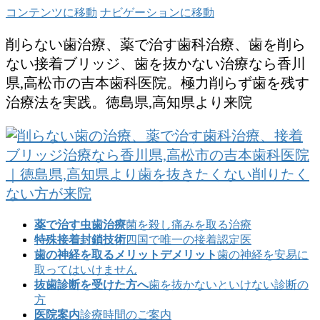
コンテンツに移動
ナビゲーションに移動
削らない歯治療、薬で治す歯科治療、歯を削ら
ない接着ブリッジ、歯を抜かない治療なら香川
県,高松市の吉本歯科医院。極力削らず歯を残す
治療法を実践。徳島県,高知県より来院
薬で治す虫歯治療
菌を殺し痛みを取る治療
特殊接着封鎖技術
四国で唯一の接着認定医
歯の神経を取るメリットデメリット
歯の神経を安易に
取ってはいけません
抜歯診断を受けた方へ
歯を抜かないといけない診断の
方
医院案内
診療時間のご案内