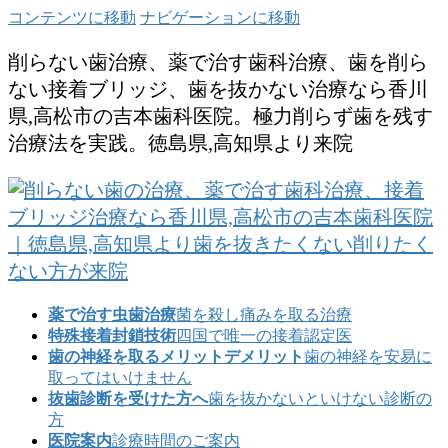
コンテンツに移動
ナビゲーションに移動
削らない歯治療、薬で治す歯科治療、歯を削ら
ない接着ブリッジ、歯を抜かない治療なら香川
県,高松市の吉本歯科医院。極力削らず歯を残す
治療法を実践。徳島県,高知県より来院
薬で治す虫歯治療
菌を殺し痛みを取る治療
特殊接着封鎖技術
四国で唯一の接着認定医
歯の神経を取るメリットデメリット
歯の神経を安易に
取ってはいけません
抜歯診断を受けた方へ
歯を抜かないといけない診断の
方
医院案内
診療時間のご案内