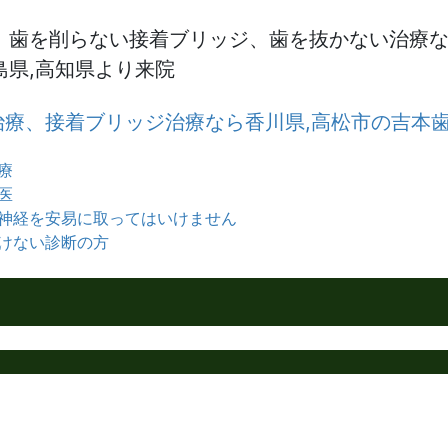
、歯を削らない接着ブリッジ、歯を抜かない治療な
県,高知県より来院
療
医
神経を安易に取ってはいけません
けない診断の方