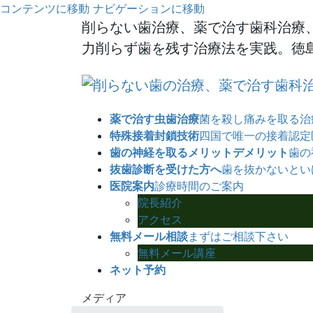
コンテンツに移動
ナビゲーションに移動
削らない歯治療、薬で治す歯科治療
力削らず歯を残す治療法を実践。徳島
薬で治す虫歯治療
菌を殺し痛みを取る治
特殊接着封鎖技術
四国で唯一の接着認定
歯の神経を取るメリットデメリット
歯の
抜歯診断を受けた方へ
歯を抜かないとい
医院案内
診療時間のご案内
院長紹介
アクセス
無料メール相談
まずはご相談下さい
無料メール講座
ネット予約
メディア