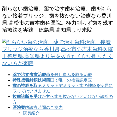
コ
ナ
削らない歯治療、薬で治す歯科治療、歯を削ら
ン
ビ
ない接着ブリッジ、歯を抜かない治療なら香川
テ
ゲ
県,高松市の吉本歯科医院。極力削らず歯を残す
ン
ー
治療法を実践。徳島県,高知県より来院
ツ
シ
に
ョ
移
ン
動
に
移
動
薬で治す虫歯治療
菌を殺し痛みを取る治療
特殊接着封鎖技術
四国で唯一の接着認定医
歯の神経を取るメリットデメリット
歯の神経を安易に
取ってはいけません
抜歯診断を受けた方へ
歯を抜かないといけない診断の
方
医院案内
診療時間のご案内
院長紹介