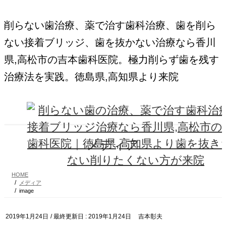
コ
ナ
ン
ビ
削らない歯治療、薬で治す歯科治療、歯を削ら
テ
ゲ
ン
ー
ない接着ブリッジ、歯を抜かない治療なら香川
ツ
シ
に
ョ
県,高松市の吉本歯科医院。極力削らず歯を残す
移
ン
動
に
治療法を実践。徳島県,高知県より来院
移
動
メディア
HOME
メディア
image
2019年1月24日
/ 最終更新日 :
2019年1月24日
吉本彰夫