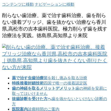
コンテンツに移動
ナビゲーションに移動
削らない歯治療、薬で治す歯科治療、歯を削ら
ない接着ブリッジ、歯を抜かない治療なら香川
県,高松市の吉本歯科医院。極力削らず歯を残す
治療法を実践。徳島県,高知県より来院
薬で治す虫歯治療
菌を殺し痛みを取る治療
特殊接着封鎖技術
四国で唯一の接着認定医
歯の神経を取るメリットデメリット
歯の神経を安易に
取ってはいけません
抜歯診断を受けた方へ
歯を抜かないといけない診断の
方
医院案内
診療時間のご案内