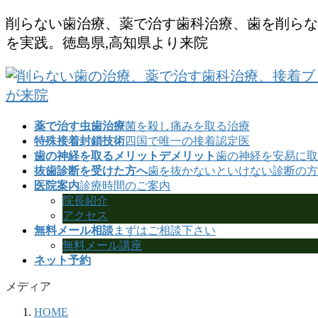
コ
ナ
削らない歯治療、薬で治す歯科治療、歯を削らな
ン
ビ
を実践。徳島県,高知県より来院
テ
ゲ
ン
ー
ツ
シ
に
ョ
移
ン
動
に
薬で治す虫歯治療
菌を殺し痛みを取る治療
移
特殊接着封鎖技術
四国で唯一の接着認定医
動
歯の神経を取るメリットデメリット
歯の神経を安易に取
抜歯診断を受けた方へ
歯を抜かないといけない診断の方
医院案内
診療時間のご案内
院長紹介
アクセス
無料メール相談
まずはご相談下さい
無料メール講座
ネット予約
メディア
HOME