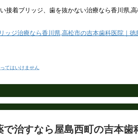
い接着ブリッジ、歯を抜かない治療なら香川県,
ってはいけません
薬で治すなら屋島西町の吉本歯