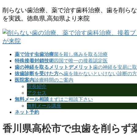
コ
ナ
削らない歯治療、薬で治す歯科治療、歯を削らな
ン
ビ
を実践。徳島県,高知県より来院
テ
ゲ
ン
ー
ツ
シ
に
ョ
移
ン
動
に
薬で治す虫歯治療
菌を殺し痛みを取る治療
移
特殊接着封鎖技術
四国で唯一の接着認定医
動
歯の神経を取るメリットデメリット
歯の神経を安易に取
抜歯診断を受けた方へ
歯を抜かないといけない診断の方
医院案内
診療時間のご案内
院長紹介
アクセス
無料メール相談
まずはご相談下さい
無料メール講座
ネット予約
香川県高松市で虫歯を削らず