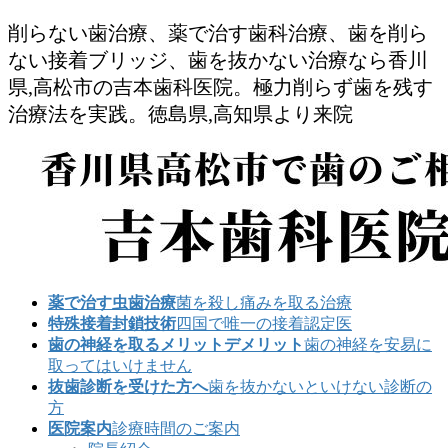
削らない歯治療、薬で治す歯科治療、歯を削ら
ない接着ブリッジ、歯を抜かない治療なら香川
県,高松市の吉本歯科医院。極力削らず歯を残す
治療法を実践。徳島県,高知県より来院
薬で治す虫歯治療
菌を殺し痛みを取る治療
特殊接着封鎖技術
四国で唯一の接着認定医
歯の神経を取るメリットデメリット
歯の神経を安易に
取ってはいけません
抜歯診断を受けた方へ
歯を抜かないといけない診断の
方
医院案内
診療時間のご案内