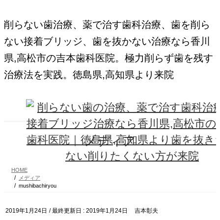
コ
ナ
ン
ビ
削らない歯治療、薬で治す歯科治療、歯を削ら
テ
ゲ
ン
ー
ない接着ブリッジ、歯を抜かない治療なら香川
ツ
シ
に
ョ
県,高松市の吉本歯科医院。極力削らず歯を残す
移
ン
動
に
治療法を実践。徳島県,高知県より来院
移
動
メディア
HOME
メディア
mushibachiryou
2019年1月24日
/ 最終更新日 :
2019年1月24日
吉本彰夫