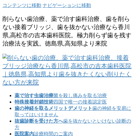
コンテンツに移動
ナビゲーションに移動
削らない歯治療、薬で治す歯科治療、歯を削ら
ない接着ブリッジ、歯を抜かない治療なら香川
県,高松市の吉本歯科医院。極力削らず歯を残す
治療法を実践。徳島県,高知県より来院
薬で治す虫歯治療
菌を殺し痛みを取る治療
特殊接着封鎖技術
四国で唯一の接着認定医
歯の神経を取るメリットデメリット
歯の神経を安易に
取ってはいけません
抜歯診断を受けた方へ
歯を抜かないといけない診断の
方
医院案内
診療時間のご案内