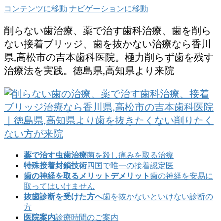
コンテンツに移動
ナビゲーションに移動
削らない歯治療、薬で治す歯科治療、歯を削ら
ない接着ブリッジ、歯を抜かない治療なら香川
県,高松市の吉本歯科医院。極力削らず歯を残す
治療法を実践。徳島県,高知県より来院
薬で治す虫歯治療
菌を殺し痛みを取る治療
特殊接着封鎖技術
四国で唯一の接着認定医
歯の神経を取るメリットデメリット
歯の神経を安易に
取ってはいけません
抜歯診断を受けた方へ
歯を抜かないといけない診断の
方
医院案内
診療時間のご案内