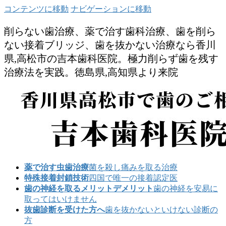
コンテンツに移動
ナビゲーションに移動
削らない歯治療、薬で治す歯科治療、歯を削ら
ない接着ブリッジ、歯を抜かない治療なら香川
県,高松市の吉本歯科医院。極力削らず歯を残す
治療法を実践。徳島県,高知県より来院
薬で治す虫歯治療
菌を殺し痛みを取る治療
特殊接着封鎖技術
四国で唯一の接着認定医
歯の神経を取るメリットデメリット
歯の神経を安易に
取ってはいけません
抜歯診断を受けた方へ
歯を抜かないといけない診断の
方