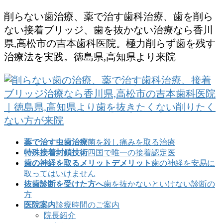
コ
ナ
削らない歯治療、薬で治す歯科治療、歯を削ら
ン
ビ
ない接着ブリッジ、歯を抜かない治療なら香川
テ
ゲ
県,高松市の吉本歯科医院。極力削らず歯を残す
ン
ー
治療法を実践。徳島県,高知県より来院
ツ
シ
に
ョ
移
ン
動
に
移
動
薬で治す虫歯治療
菌を殺し痛みを取る治療
特殊接着封鎖技術
四国で唯一の接着認定医
歯の神経を取るメリットデメリット
歯の神経を安易に
取ってはいけません
抜歯診断を受けた方へ
歯を抜かないといけない診断の
方
医院案内
診療時間のご案内
院長紹介