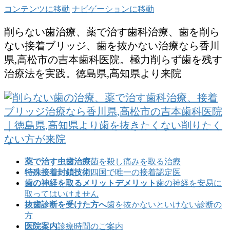
コンテンツに移動
ナビゲーションに移動
削らない歯治療、薬で治す歯科治療、歯を削ら
ない接着ブリッジ、歯を抜かない治療なら香川
県,高松市の吉本歯科医院。極力削らず歯を残す
治療法を実践。徳島県,高知県より来院
薬で治す虫歯治療
菌を殺し痛みを取る治療
特殊接着封鎖技術
四国で唯一の接着認定医
歯の神経を取るメリットデメリット
歯の神経を安易に
取ってはいけません
抜歯診断を受けた方へ
歯を抜かないといけない診断の
方
医院案内
診療時間のご案内