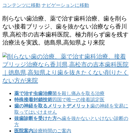
コンテンツに移動
ナビゲーションに移動
削らない歯治療、薬で治す歯科治療、歯を削ら
ない接着ブリッジ、歯を抜かない治療なら香川
県,高松市の吉本歯科医院。極力削らず歯を残す
治療法を実践。徳島県,高知県より来院
薬で治す虫歯治療
菌を殺し痛みを取る治療
特殊接着封鎖技術
四国で唯一の接着認定医
歯の神経を取るメリットデメリット
歯の神経を安易に
取ってはいけません
抜歯診断を受けた方へ
歯を抜かないといけない診断の
方
医院案内
診療時間のご案内