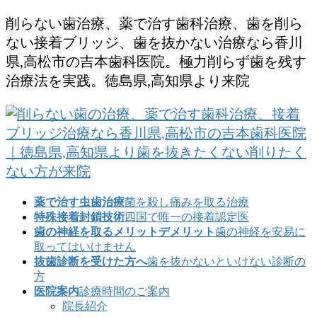
コ
ナ
削らない歯治療、薬で治す歯科治療、歯を削ら
ン
ビ
ない接着ブリッジ、歯を抜かない治療なら香川
テ
ゲ
県,高松市の吉本歯科医院。極力削らず歯を残す
ン
ー
治療法を実践。徳島県,高知県より来院
ツ
シ
に
ョ
移
ン
動
に
移
動
薬で治す虫歯治療
菌を殺し痛みを取る治療
特殊接着封鎖技術
四国で唯一の接着認定医
歯の神経を取るメリットデメリット
歯の神経を安易に
取ってはいけません
抜歯診断を受けた方へ
歯を抜かないといけない診断の
方
医院案内
診療時間のご案内
院長紹介