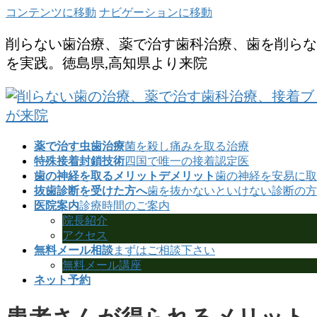
コンテンツに移動
ナビゲーションに移動
削らない歯治療、薬で治す歯科治療、歯を削らな
を実践。徳島県,高知県より来院
薬で治す虫歯治療
菌を殺し痛みを取る治療
特殊接着封鎖技術
四国で唯一の接着認定医
歯の神経を取るメリットデメリット
歯の神経を安易に取
抜歯診断を受けた方へ
歯を抜かないといけない診断の方
医院案内
診療時間のご案内
院長紹介
アクセス
無料メール相談
まずはご相談下さい
無料メール講座
ネット予約