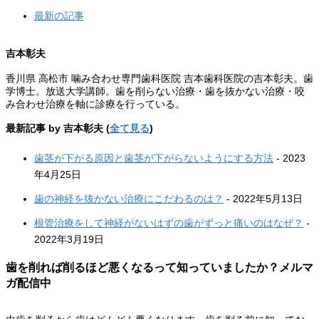
two
最新の記事
tabs
change
content
吉本彰夫
below.
香川県 高松市 噛み合わせ専門歯科医院 吉本歯科医院の吉本彰夫。歯
学博士。放送大学講師。歯を削らない治療・歯を抜かない治療・咬
み合わせ治療を軸に診療を行っている。
最新記事 by 吉本彰夫
(
全て見る
)
歯茎が下がる原因と歯茎が下がらないようにする方法
- 2023
年4月25日
歯の神経を抜かない治療にこだわるのは？
- 2022年5月13日
根管治療をして神経がないはずの歯がずっと痛いのはなぜ？
-
2022年3月19日
歯を削れば削るほど悪くなるって知っていましたか？メルマ
ガ配信中