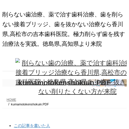
コ
ナ
ン
ビ
削らない歯治療、薬で治す歯科治療、歯を削ら
テ
ゲ
ン
ー
ない接着ブリッジ、歯を抜かない治療なら香川
ツ
シ
に
ョ
県,高松市の吉本歯科医院。極力削らず歯を残す
移
ン
動
に
治療法を実践。徳島県,高知県より来院
移
動
kumamotokenshokuin.PDF
HOME
kumamotokenshokuin.PDF
The
この記事を書いた人
following